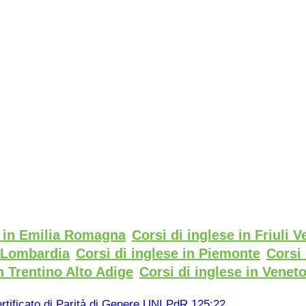
e in Emilia Romagna
Corsi di inglese in Friuli V
n Lombardia
Corsi di inglese in Piemonte
Corsi 
n Trentino Alto Adige
Corsi di inglese in Venet
rtificato di Parità di Genere UNI PdR 125:22