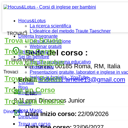
Hocus&Lotus
La ricerca scientifica
L’ideatrice del metodo Traute Taeschner
TROVACI
Diventa Insegnante
Trova una Scuola
Corsi di Formazione
Webinar gratuiti
place
Trova un Corso
Sede del corso :
Sei una scuola
Sei un genitore
laura home
Trova una Teacher
Il nostro programma educativo
Via Torino, 00185 Roma, RM, Italia
I nostri corsi
Trovaci
Presentazioni gratuite, laboratori e inglese in v
Trova una Scuola
Inglese in famiglia - YouTube
Email:
andrea11.amelie13@gmail.com
Contatti
Blog
Trova un Corso
people_outline
Età:
Recensioni
8-11 anni
Dinocrocs Junior
Trova una Teacher
Home
Area Magic
today
DinoClub
Data inizio corso:
22/09/2026
DinoClub
Trova un corso
event
Data fine corso:
22/06/2027