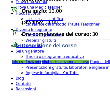
Trova una scuola
Trova una Magic Teacher
watch_later
Ora inizio:
13:00
Hocus&Lotus
La ricerca scientifica
timer
Ora fine:
14:00
L’ideatrice del metodo Traute Taeschner
Diventa Insegnante
hourglass_empty
Ore complessive del corso:
30
Corsi di Formazione
Webinar gratuiti
description
Descrizione del corso
Sei una scuola
Sei un genitore
Il nostro programma educativo
I nostri corsi
Info per iscrizioni
Richiedi iscrizione al corso
Pagina del
Presentazioni gratuite, laboratori e inglese i
Inglese in famiglia - YouTube
Blog
Contatti
Recensioni