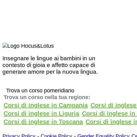
Insegnare le lingue ai bambini in un
contesto di gioia e affetto capace di
generare amore per la nuova lingua.
Trova un corso pomeridiano
Trova un corso nella tua regione:
Corsi di inglese in Campania
Corsi di ingles
Corsi di inglese in Liguria
Corsi di inglese i
Corsi di inglese in Toscana
Corsi di inglese i
-
-
Privacy Policy
Cookie Policy
Gender Equality Policy
Ce