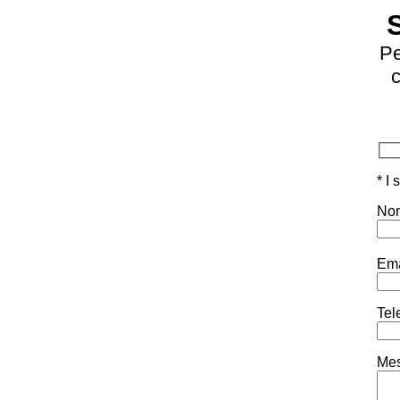
Pe
c
* I
Nom
Ema
Tel
Mes