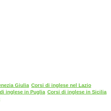
enezia Giulia
Corsi di inglese nel Lazio
di inglese in Puglia
Corsi di inglese in Sicilia
o