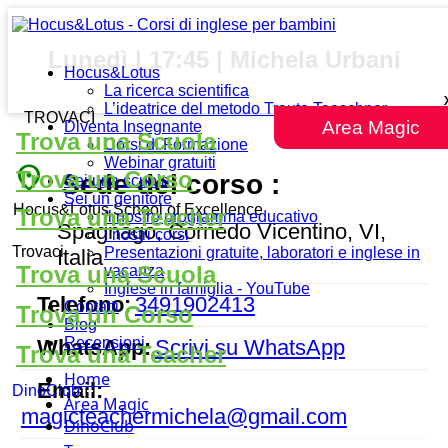
Lunedì | 17:45 | Michela Urbani
Hocus&Lotus
La ricerca scientifica
L’ideatrice del metodo Traute Taeschner
TROVACI
Area Magic
Diventa Insegnante
Trova una Scuola
Corsi di Formazione
Webinar gratuiti
place
Trova un Corso
Sede del corso :
Sei una scuola
Sei un genitore
Hocus&Lotus School of Excellence
Trova una Teacher
Il nostro programma educativo
Spagnago, Cornedo Vicentino, VI,
I nostri corsi
Trovaci
Presentazioni gratuite, laboratori e inglese in
Italia
Trova una Scuola
vacanza
Inglese in famiglia - YouTube
Telefono:
3491902413
Contatti
Trova un Corso
Blog
Recensioni
WhatsApp:
Scrivi su WhatsApp
Trova una Teacher
Home
Email:
DinoClub
Area Magic
magicteachermichela@gmail.com
DinoClub