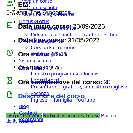
Trova un corso
people_outline
Età:
Trova una scuola
5-7 anni
The Dinocrocs
Trova una Magic Teacher
Hocus&Lotus
today
Data inizio corso:
28/09/2026
La ricerca scientifica
L’ideatrice del metodo Traute Taeschner
event
Data fine corso:
31/05/2027
Diventa Insegnante
Corsi di Formazione
watch_later
Ora inizio:
17:45
Webinar gratuiti
Sei una scuola
timer
Sei un genitore
Ora fine:
17:40
Il nostro programma educativo
hourglass_empty
I nostri corsi
Ore complessive del corso:
30
Presentazioni gratuite, laboratori e inglese in
vacanza
description
Descrizione del corso
Inglese in famiglia - YouTube
Blog
Contatti
Info per iscrizioni
Richiedi iscrizione al corso
Pagina
Recensioni
della Teacher