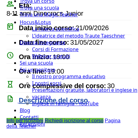
Trova un corso
people_outline
Età:
Trova una scuola
8-11 anni
Dinocrocs Junior
Trova una Magic Teacher
Hocus&Lotus
today
Data inizio corso:
21/09/2026
La ricerca scientifica
L’ideatrice del metodo Traute Taeschner
event
Data fine corso:
31/05/2027
Diventa Insegnante
Corsi di Formazione
watch_later
Webinar gratuiti
Ora inizio:
18:00
Sei una scuola
timer
Sei un genitore
Ora fine:
19:00
Il nostro programma educativo
I nostri corsi
hourglass_empty
Ore complessive del corso:
30
Presentazioni gratuite, laboratori e inglese in
vacanza
description
Descrizione del corso
Inglese in famiglia - YouTube
Blog
Contatti
Info per iscrizioni
Richiedi iscrizione al corso
Pagina
Recensioni
della Teacher