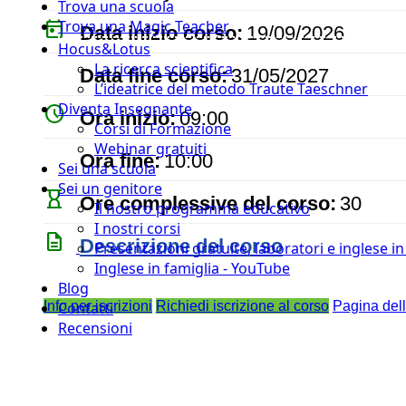
Trova una scuola
today
Trova una Magic Teacher
Data inizio corso:
19/09/2026
Hocus&Lotus
event
La ricerca scientifica
Data fine corso:
31/05/2027
L’ideatrice del metodo Traute Taeschner
Diventa Insegnante
watch_later
Ora inizio:
09:00
Corsi di Formazione
Webinar gratuiti
timer
Ora fine:
10:00
Sei una scuola
Sei un genitore
hourglass_empty
Ore complessive del corso:
30
Il nostro programma educativo
I nostri corsi
description
Descrizione del corso
Presentazioni gratuite, laboratori e inglese i
Inglese in famiglia - YouTube
Blog
Info per iscrizioni
Richiedi iscrizione al corso
Pagina del
Contatti
Recensioni