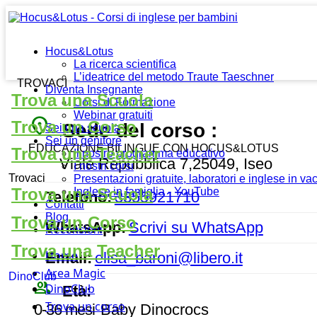
Hocus&Lotus
La ricerca scientifica
L’ideatrice del metodo Traute Taeschner
TROVACI
Diventa Insegnante
Trova una Scuola
Corsi di Formazione
Webinar gratuiti
place
Trova un Corso
Sede del corso :
Sei una scuola
Sei un genitore
EDUCAZIONE BILINGUE CON HOCUS&LOTUS
Trova una Teacher
Il nostro programma educativo
Viale Repubblica 7,25049, Iseo
I nostri corsi
Trovaci
Presentazioni gratuite, laboratori e inglese in v
Trova una Scuola
Inglese in famiglia - YouTube
Telefono:
3355921710
Contatti
Blog
Trova un Corso
WhatsApp:
Scrivi su WhatsApp
Recensioni
Trova una Teacher
Home
Email:
elisa_baroni@libero.it
Area Magic
DinoClub
people_outline
DinoClub
Età:
Trova un corso
0-36 mesi
Baby Dinocrocs