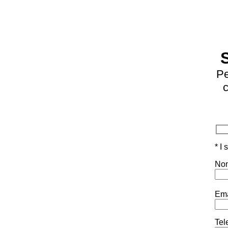
Pe
c
* I
Nom
Ema
Tel