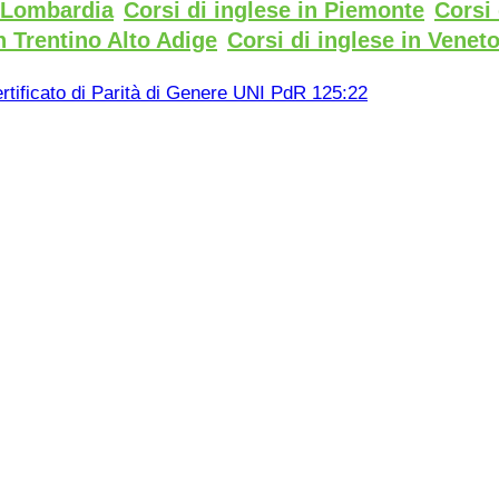
n Lombardia
Corsi di inglese in Piemonte
Corsi 
n Trentino Alto Adige
Corsi di inglese in Venet
rtificato di Parità di Genere UNI PdR 125:22