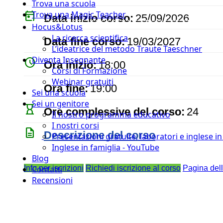
Trova una scuola
today
Trova una Magic Teacher
Data inizio corso:
25/09/2026
Hocus&Lotus
event
La ricerca scientifica
Data fine corso:
19/03/2027
L’ideatrice del metodo Traute Taeschner
Diventa Insegnante
watch_later
Ora inizio:
18:00
Corsi di Formazione
Webinar gratuiti
timer
Ora fine:
19:00
Sei una scuola
Sei un genitore
hourglass_empty
Ore complessive del corso:
24
Il nostro programma educativo
I nostri corsi
description
Descrizione del corso
Presentazioni gratuite, laboratori e inglese i
Inglese in famiglia - YouTube
Blog
Info per iscrizioni
Richiedi iscrizione al corso
Pagina del
Contatti
Recensioni