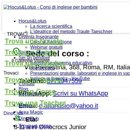
Hocus&Lotus
La ricerca scientifica
L’ideatrice del metodo Traute Taeschner
TROVACI
Diventa Insegnante
Trova una Scuola
Corsi di Formazione
Webinar gratuiti
place
Trova un Corso
Sede del corso :
Sei una scuola
Sei un genitore
Il Galeone Volante
Trova una Teacher
Il nostro programma educativo
Via Prenestina, 368, Roma, RM, Italia
I nostri corsi
Trovaci
Presentazioni gratuite, laboratori e inglese in v
Trova una Scuola
Inglese in famiglia - YouTube
Telefono:
3771947559
Contatti
Blog
Trova un Corso
WhatsApp:
Scrivi su WhatsApp
Recensioni
Trova una Teacher
Home
Email:
e.attanasio@yahoo.it
Area Magic
DinoClub
people_outline
DinoClub
Età:
Trova un corso
8-11 anni
Dinocrocs Junior