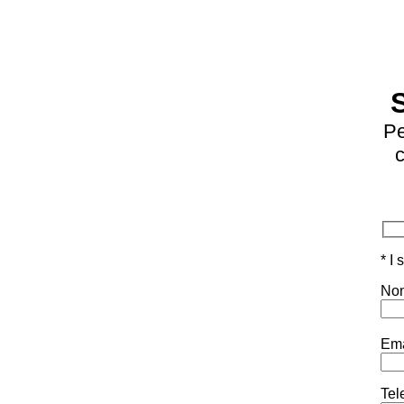
Pe
c
* I
Nom
Ema
Tel