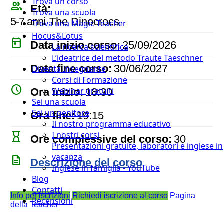
Trova un corso
people_outline
Età:
Trova una scuola
5-7 anni
The Dinocrocs
Trova una Magic Teacher
Hocus&Lotus
today
Data inizio corso:
25/09/2026
La ricerca scientifica
L’ideatrice del metodo Traute Taeschner
event
Data fine corso:
30/06/2027
Diventa Insegnante
Corsi di Formazione
watch_later
Webinar gratuiti
Ora inizio:
18:30
Sei una scuola
timer
Sei un genitore
Ora fine:
19:15
Il nostro programma educativo
I nostri corsi
hourglass_empty
Ore complessive del corso:
30
Presentazioni gratuite, laboratori e inglese in
vacanza
description
Descrizione del corso
Inglese in famiglia - YouTube
Blog
Contatti
Info per iscrizioni
Richiedi iscrizione al corso
Pagina
Recensioni
della Teacher