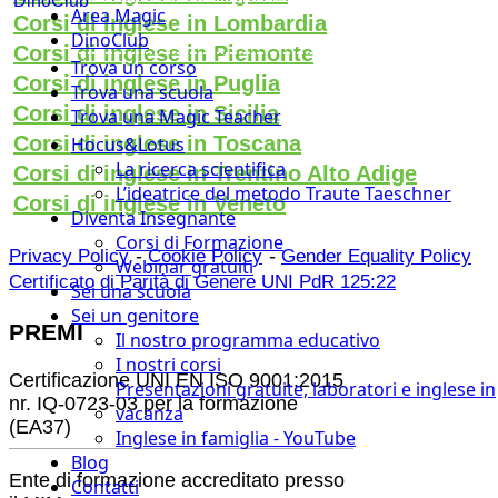
DinoClub
Area Magic
Corsi di inglese in Lombardia
DinoClub
Corsi di inglese in Piemonte
Trova un corso
Corsi di inglese in Puglia
Trova una scuola
Corsi di inglese in Sicilia
Trova una Magic Teacher
Corsi di inglese in Toscana
Hocus&Lotus
La ricerca scientifica
Corsi di inglese in Trentino Alto Adige
L’ideatrice del metodo Traute Taeschner
Corsi di inglese in Veneto
Diventa Insegnante
Corsi di Formazione
-
-
Privacy Policy
Cookie Policy
Gender Equality Policy
Webinar gratuiti
Certificato di Parità di Genere UNI PdR 125:22
Sei una scuola
Sei un genitore
PREMI
Il nostro programma educativo
I nostri corsi
Certificazione UNI EN ISO 9001:2015
Presentazioni gratuite, laboratori e inglese in
nr. IQ-0723-03 per la formazione
vacanza
(EA37)
Inglese in famiglia - YouTube
Blog
Ente di formazione accreditato presso
Contatti