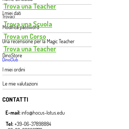
Trova una Teacher
I miei dati
Trovaci
Trova una Scuola
Modifica password
Trova un Corso
Una recensione per la Magic Teacher
Trova una Teacher
DinoStore
DinoClub
I miei ordini
Le mie valutazioni
CONTATTI
E-mail:
info@hocus-lotus.edu
Tel:
+39-06-37898884