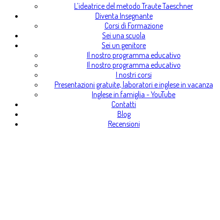
password
L’ideatrice del metodo Traute Taeschner
Diventa Insegnante
Se sei un DinoAlunno, quindi un bimbo/a iscritto in un
Corsi di Formazione
corso e non ti è arrivata la mail di registrazione,
Sei una scuola
Sei un genitore
clicca qui
.
Il nostro programma educativo
Se non stai facendo un corso di lingue Hocus&Lotus
Il nostro programma educativo
con una Magic Teacher, ma vuoi far parte delle
I nostri corsi
Presentazioni gratuite, laboratori e inglese in vacanza
nostra comunità di apprendimento, trova il corso che
Inglese in famiglia - YouTube
fa per te in questa pagina:
trova un corso
.
Contatti
Blog
Recensioni