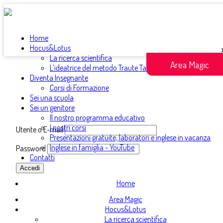
DinoClub
Home
Hocus&Lotus
La ricerca scientifica
Area Magic
L’ideatrice del metodo Traute Taeschner
Accedi con il tuo
nome utente
o con l'
indirizzo e-
Diventa Insegnante
mail
e la tua
password
per guardare e ascoltare i
Corsi di Formazione
Sei una scuola
contenuti speciali del DinoClub.
Sei un genitore
Il nostro programma educativo
I nostri corsi
Utente o E-mail
Presentazioni gratuite, laboratori e inglese in vacanza
Inglese in famiglia - YouTube
Password
Contatti
Home
* Se hai dimenticato la password, puoi generarne
Area Magic
una nuova da questa pagina
Hocus&Lotus
Genera nuova
La ricerca scientifica