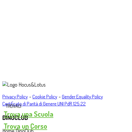
-
-
Privacy Policy
Cookie Policy
Gender Equality Policy
Certificato di Parità di Genere UNI PdR 125:22
TROVACI
Trova una Scuola
DINOCLUB
Trova un Corso
Home DinoClub