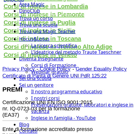
DinoClub
Area Magic
Corsi di inglese in Lombardia
DinoClub
Corsi di inglese in Piemonte
Trova un corso
Corsi di inglese in Puglia
Trova una scuola
Corsi di inglese in Sicilia
Trova una Magic Teacher
Corsi di inglese in Toscana
Hocus&Lotus
La ricerca scientifica
Corsi di inglese in Trentino Alto Adige
L’ideatrice del metodo Traute Taeschner
Corsi di inglese in Veneto
Diventa Insegnante
Corsi di Formazione
-
-
Privacy Policy
Cookie Policy
Gender Equality Policy
Webinar gratuiti
Certificato di Parità di Genere UNI PdR 125:22
Sei una scuola
Sei un genitore
PREMI
Il nostro programma educativo
I nostri corsi
Certificazione UNI EN ISO 9001:2015
Presentazioni gratuite, laboratori e inglese in
nr. IQ-0723-03 per la formazione
vacanza
(EA37)
Inglese in famiglia - YouTube
Blog
Ente di formazione accreditato presso
Contatti