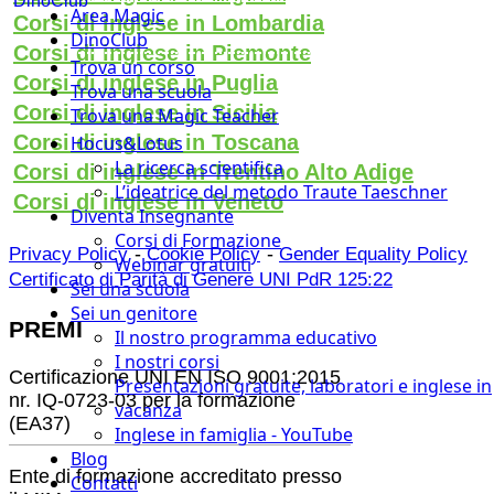
DinoClub
Area Magic
Corsi di inglese in Lombardia
DinoClub
Corsi di inglese in Piemonte
Trova un corso
Corsi di inglese in Puglia
Trova una scuola
Corsi di inglese in Sicilia
Trova una Magic Teacher
Corsi di inglese in Toscana
Hocus&Lotus
La ricerca scientifica
Corsi di inglese in Trentino Alto Adige
L’ideatrice del metodo Traute Taeschner
Corsi di inglese in Veneto
Diventa Insegnante
Corsi di Formazione
-
-
Privacy Policy
Cookie Policy
Gender Equality Policy
Webinar gratuiti
Certificato di Parità di Genere UNI PdR 125:22
Sei una scuola
Sei un genitore
PREMI
Il nostro programma educativo
I nostri corsi
Certificazione UNI EN ISO 9001:2015
Presentazioni gratuite, laboratori e inglese in
nr. IQ-0723-03 per la formazione
vacanza
(EA37)
Inglese in famiglia - YouTube
Blog
Ente di formazione accreditato presso
Contatti