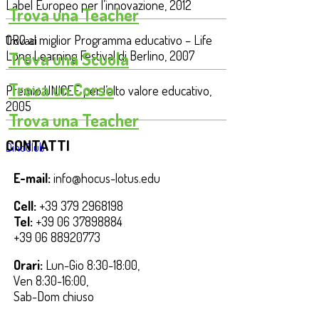
Label Europeo per l’innovazione, 2012
Trova una Teacher
ORO al miglior Programma educativo – Life
Trovaci
Trova una Scuola
Long Learning Festival di Berlino, 2007
Trova un Corso
Premio UNICEF per l’alto valore educativo,
2005
Trova una Teacher
CONTATTI
DinoClub
E-mail:
info@hocus-lotus.edu
Cell:
+39 379 2968198
Tel:
+39 06 37898884
+39 06 88920773
Orari:
Lun-Gio 8:30-18:00,
Ven 8:30-16:00,
Sab-Dom chiuso