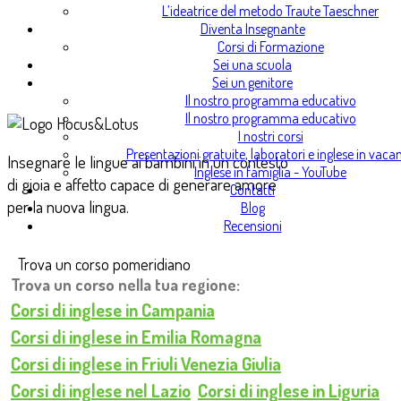
L’ideatrice del metodo Traute Taeschner
Diventa Insegnante
Corsi di Formazione
Sei una scuola
Sei un genitore
Il nostro programma educativo
Il nostro programma educativo
I nostri corsi
Presentazioni gratuite, laboratori e inglese in vaca
Insegnare le lingue ai bambini in un contesto
Inglese in famiglia - YouTube
di gioia e affetto capace di generare amore
Contatti
per la nuova lingua.
Blog
Recensioni
Trova un corso pomeridiano
Trova un corso nella tua regione:
Corsi di inglese in Campania
Corsi di inglese in Emilia Romagna
Corsi di inglese in Friuli Venezia Giulia
Corsi di inglese nel Lazio
Corsi di inglese in Liguria