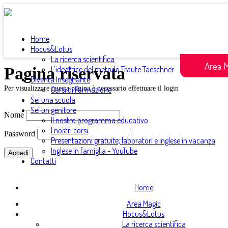
Home
Hocus&Lotus
La ricerca scientifica
Area 
Pagina riservata
L’ideatrice del metodo Traute Taeschner
Diventa Insegnante
Per visualizzare questa pagina è necessario effettuare il login
Corsi di Formazione
Sei una scuola
Sei un genitore
Nome
Il nostro programma educativo
I nostri corsi
Password
Presentazioni gratuite, laboratori e inglese in vacanza
Inglese in famiglia - YouTube
Contatti
Home
Area Magic
Hocus&Lotus
La ricerca scientifica