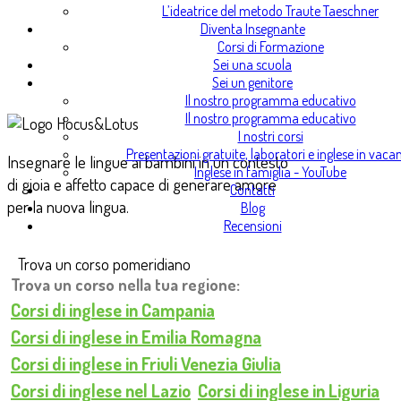
L’ideatrice del metodo Traute Taeschner
Diventa Insegnante
Corsi di Formazione
Sei una scuola
Sei un genitore
Il nostro programma educativo
Il nostro programma educativo
I nostri corsi
Presentazioni gratuite, laboratori e inglese in vaca
Insegnare le lingue ai bambini in un contesto
Inglese in famiglia - YouTube
di gioia e affetto capace di generare amore
Contatti
per la nuova lingua.
Blog
Recensioni
Trova un corso pomeridiano
Trova un corso nella tua regione:
Corsi di inglese in Campania
Corsi di inglese in Emilia Romagna
Corsi di inglese in Friuli Venezia Giulia
Corsi di inglese nel Lazio
Corsi di inglese in Liguria