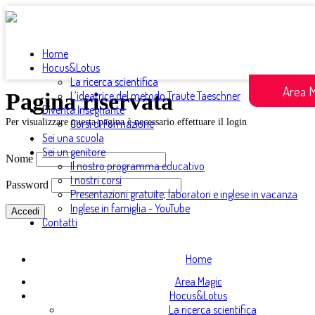
Home
Hocus&Lotus
La ricerca scientifica
Area 
Pagina riservata
L’ideatrice del metodo Traute Taeschner
Diventa Insegnante
Per visualizzare questa pagina è necessario effettuare il login
Corsi di Formazione
Sei una scuola
Sei un genitore
Nome
Il nostro programma educativo
I nostri corsi
Password
Presentazioni gratuite, laboratori e inglese in vacanza
Inglese in famiglia - YouTube
Contatti
Home
Area Magic
Hocus&Lotus
La ricerca scientifica