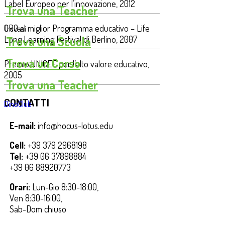
Label Europeo per l’innovazione, 2012
Trova una Teacher
ORO al miglior Programma educativo – Life
Trovaci
Trova una Scuola
Long Learning Festival di Berlino, 2007
Trova un Corso
Premio UNICEF per l’alto valore educativo,
2005
Trova una Teacher
CONTATTI
DinoClub
E-mail:
info@hocus-lotus.edu
Cell:
+39 379 2968198
Tel:
+39 06 37898884
+39 06 88920773
Orari:
Lun-Gio 8:30-18:00,
Ven 8:30-16:00,
Sab-Dom chiuso