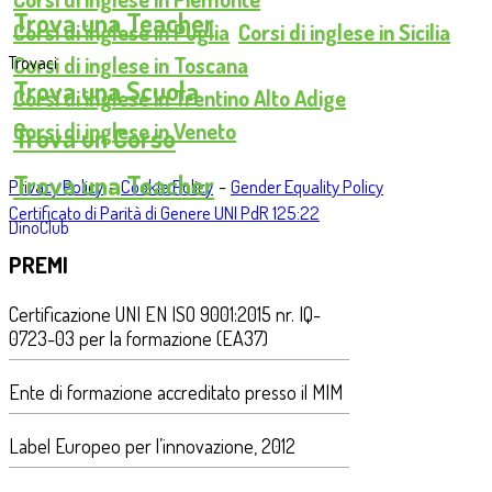
Trova una Teacher
Corsi di inglese in Puglia
Corsi di inglese in Sicilia
Corsi di inglese in Toscana
Trovaci
Trova una Scuola
Corsi di inglese in Trentino Alto Adige
Corsi di inglese in Veneto
Trova un Corso
Trova una Teacher
-
-
Privacy Policy
Cookie Policy
Gender Equality Policy
Certificato di Parità di Genere UNI PdR 125:22
DinoClub
PREMI
Certificazione UNI EN ISO 9001:2015 nr. IQ-
0723-03 per la formazione (EA37)
Ente di formazione accreditato presso il MIM
Label Europeo per l’innovazione, 2012