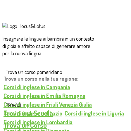
Insegnare le lingue ai bambini in un contesto
di gioia e affetto capace di generare amore
per la nuova lingua.
Trova un corso pomeridiano
Trova un corso nella tua regione:
Corsi di inglese in Campania
Corsi di inglese in Emilia Romagna
Corsi di inglese in Friuli Venezia Giulia
TROVACI
Trova una Scuola
Corsi di inglese nel Lazio
Corsi di inglese in Liguria
Corsi di inglese in Lombardia
Trova un Corso
Corsi di inglese in Piemonte