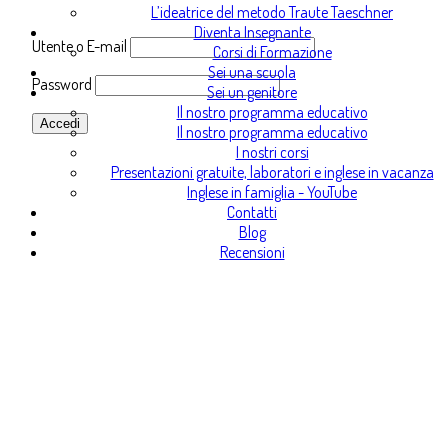
L’ideatrice del metodo Traute Taeschner
Diventa Insegnante
Utente o E-mail
Corsi di Formazione
Sei una scuola
Password
Sei un genitore
Il nostro programma educativo
Il nostro programma educativo
I nostri corsi
Presentazioni gratuite, laboratori e inglese in vacanza
* Se hai dimenticato la password, puoi generarne
Inglese in famiglia - YouTube
una nuova da questa pagina
Genera nuova
Contatti
password
Blog
Recensioni