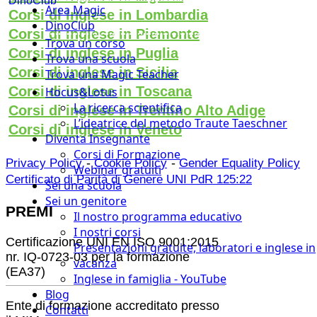
DinoClub
Area Magic
Corsi di inglese in Lombardia
DinoClub
Corsi di inglese in Piemonte
Trova un corso
Corsi di inglese in Puglia
Trova una scuola
Corsi di inglese in Sicilia
Trova una Magic Teacher
Corsi di inglese in Toscana
Hocus&Lotus
La ricerca scientifica
Corsi di inglese in Trentino Alto Adige
L’ideatrice del metodo Traute Taeschner
Corsi di inglese in Veneto
Diventa Insegnante
Corsi di Formazione
-
-
Privacy Policy
Cookie Policy
Gender Equality Policy
Webinar gratuiti
Certificato di Parità di Genere UNI PdR 125:22
Sei una scuola
Sei un genitore
PREMI
Il nostro programma educativo
I nostri corsi
Certificazione UNI EN ISO 9001:2015
Presentazioni gratuite, laboratori e inglese in
nr. IQ-0723-03 per la formazione
vacanza
(EA37)
Inglese in famiglia - YouTube
Blog
Ente di formazione accreditato presso
Contatti