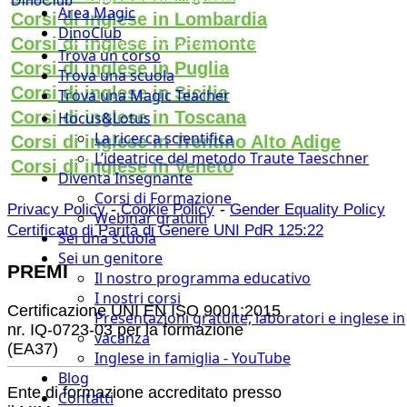
DinoClub
Area Magic
Corsi di inglese in Lombardia
DinoClub
Corsi di inglese in Piemonte
Trova un corso
Corsi di inglese in Puglia
Trova una scuola
Corsi di inglese in Sicilia
Trova una Magic Teacher
Corsi di inglese in Toscana
Hocus&Lotus
La ricerca scientifica
Corsi di inglese in Trentino Alto Adige
L’ideatrice del metodo Traute Taeschner
Corsi di inglese in Veneto
Diventa Insegnante
Corsi di Formazione
-
-
Privacy Policy
Cookie Policy
Gender Equality Policy
Webinar gratuiti
Certificato di Parità di Genere UNI PdR 125:22
Sei una scuola
Sei un genitore
PREMI
Il nostro programma educativo
I nostri corsi
Certificazione UNI EN ISO 9001:2015
Presentazioni gratuite, laboratori e inglese in
nr. IQ-0723-03 per la formazione
vacanza
(EA37)
Inglese in famiglia - YouTube
Blog
Ente di formazione accreditato presso
Contatti