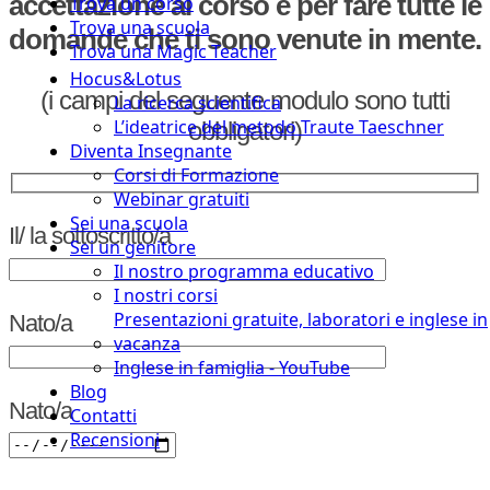
accettazione al corso e per fare tutte le
Trova un corso
Trova una scuola
domande che ti sono venute in mente.
Trova una Magic Teacher
Hocus&Lotus
(i campi del seguente modulo sono tutti
La ricerca scientifica
L’ideatrice del metodo Traute Taeschner
obbligatori)
Diventa Insegnante
Corsi di Formazione
Webinar gratuiti
Sei una scuola
Il/ la sottoscritto/a
Sei un genitore
Il nostro programma educativo
I nostri corsi
Presentazioni gratuite, laboratori e inglese in
Nato/a
vacanza
Inglese in famiglia - YouTube
Blog
Nato/a
Contatti
Recensioni