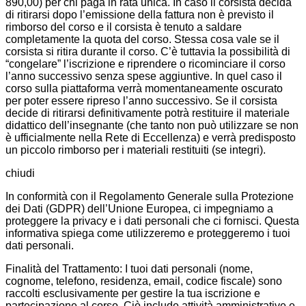
890,00) per chi paga in rata unica. In caso il corsista decida
di ritirarsi dopo l’emissione della fattura non è previsto il
rimborso del corso e il corsista è tenuto a saldare
completamente la quota del corso. Stessa cosa vale se il
corsista si ritira durante il corso. C’è tuttavia la possibilità di
“congelare” l’iscrizione e riprendere o ricominciare il corso
l’anno successivo senza spese aggiuntive. In quel caso il
corso sulla piattaforma verrà momentaneamente oscurato
per poter essere ripreso l’anno successivo. Se il corsista
decide di ritirarsi definitivamente potrà restituire il materiale
didattico dell’insegnante (che tanto non può utilizzare se non
è ufficialmente nella Rete di Eccellenza) e verrà predisposto
un piccolo rimborso per i materiali restituiti (se integri).
chiudi
In conformità con il Regolamento Generale sulla Protezione
dei Dati (GDPR) dell’Unione Europea, ci impegniamo a
proteggere la privacy e i dati personali che ci fornisci. Questa
informativa spiega come utilizzeremo e proteggeremo i tuoi
dati personali.
Finalità del Trattamento: I tuoi dati personali (nome,
cognome, telefono, residenza, email, codice fiscale) sono
raccolti esclusivamente per gestire la tua iscrizione e
partecipazione al corso. Ciò include attività amministrative e