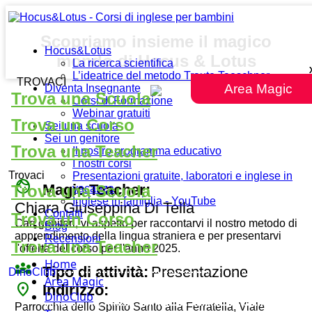
Scopriamo insieme il magico
Hocus&Lotus
mondo di Hocus & Lotus
La ricerca scientifica
L’ideatrice del metodo Traute Taeschner
TROVACI
Area Magic
Diventa Insegnante
Trova una Scuola
Corsi di Formazione
Webinar gratuiti
Trova un Corso
Sei una scuola
Sei un genitore
Trova una Teacher
Il nostro programma educativo
I nostri corsi
Trovaci
Presentazioni gratuite, laboratori e inglese in
face
Magic Teacher:
Trova una Scuola
vacanza
Inglese in famiglia - YouTube
Chiara Giuseppina Di Tella
Contatti
Trova un Corso
Cari genitori, vi aspetto per raccontarvi il nostro metodo di
Blog
apprendimento della lingua straniera e per presentarvi
Recensioni
Trova una Teacher
l'offerta del corso per l'anno 2025.
Home
diversity_3
Tipo di attività:
Presentazione
DinoClub
Area Magic
place
Indirizzo:
DinoClub
Parrocchia dello Spirito Santo alla Ferratella, Viale