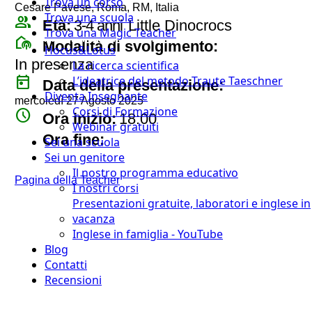
Trova un corso
Cesare Pavese, Roma, RM, Italia
Trova una scuola
group
Età:
3-4 anni
Little Dinocrocs
Trova una Magic Teacher
broadcast_on_personal
Modalità di svolgimento:
Hocus&Lotus
In presenza
La ricerca scientifica
today
L’ideatrice del metodo Traute Taeschner
Data della presentazione:
Diventa Insegnante
mercoledì 27 Agosto 2025
Corsi di Formazione
watch_later
Ora inizio:
18:00
Webinar gratuiti
timer
Ora fine:
Sei una scuola
Sei un genitore
Il nostro programma educativo
Pagina della Teacher
I nostri corsi
Presentazioni gratuite, laboratori e inglese in
vacanza
Inglese in famiglia - YouTube
Blog
Contatti
Recensioni