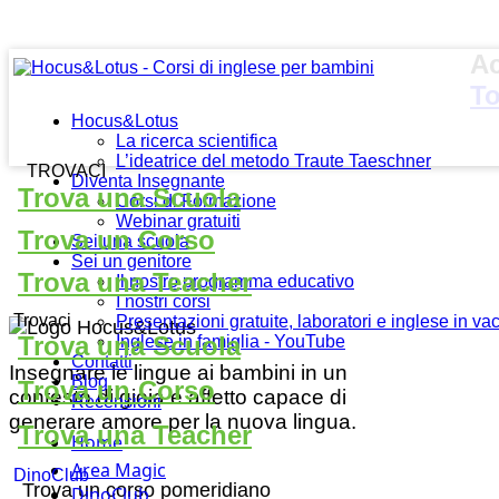
Ac
To
Hocus&Lotus
La ricerca scientifica
L’ideatrice del metodo Traute Taeschner
TROVACI
Diventa Insegnante
Trova una Scuola
Corsi di Formazione
Webinar gratuiti
Trova un Corso
Sei una scuola
Sei un genitore
Trova una Teacher
Il nostro programma educativo
I nostri corsi
Trovaci
Presentazioni gratuite, laboratori e inglese in v
Trova una Scuola
Inglese in famiglia - YouTube
Contatti
Insegnare le lingue ai bambini in un
Blog
Trova un Corso
contesto di gioia e affetto capace di
Recensioni
generare amore per la nuova lingua.
Trova una Teacher
Home
Area Magic
DinoClub
Trova un corso pomeridiano
DinoClub