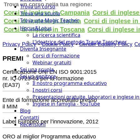
Trova un corso nella tua regione:
Trova un corso
Corsi di inglese in Campania
Corsi di ingles
Trova una scuola
Trova una Magic Teacher
Corsi di inglese in Liguria
Corsi di inglese i
Hocus&Lotus
Corsi di inglese in Toscana
Corsi di inglese i
La ricerca scientifica
L’ideatrice del metodo Traute Taeschner
-
-
Privacy Policy
Cookie Policy
Gender Equality Policy
Ce
Diventa Insegnante
Corsi di Formazione
PREMI
Webinar gratuiti
Sei una scuola
Certificazione UNI EN ISO 9001:2015
Sei un genitore
nr. IQ-0723-03 per la formazione
Il nostro programma educativo
(EA37)
I nostri corsi
Presentazioni gratuite, laboratori e inglese i
Ente di formazione accreditato presso
Inglese in famiglia - YouTube
il MIM
Blog
Contatti
Label Europeo per l’innovazione, 2012
Recensioni
ORO al miglior Programma educativo