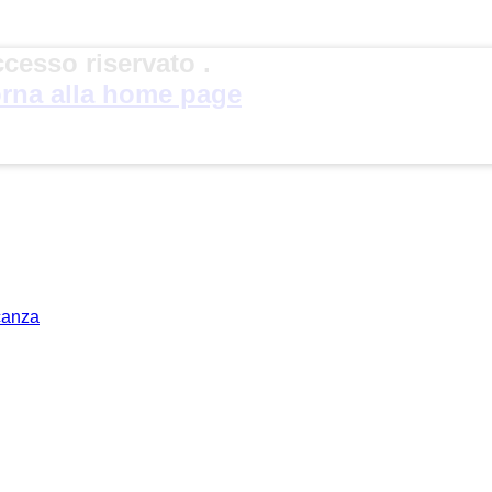
cesso riservato .
rna alla home page
acanza