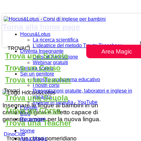
Accesso riservato .
Torna alla home page
Hocus&Lotus
La ricerca scientifica
L’ideatrice del metodo Traute Taeschner
TROVACI
Area Magic
Diventa Insegnante
Trova una Scuola
Corsi di Formazione
Webinar gratuiti
Trova un Corso
Sei una scuola
Sei un genitore
Trova una Teacher
Il nostro programma educativo
I nostri corsi
Trovaci
Presentazioni gratuite, laboratori e inglese in
Trova una Scuola
vacanza
Inglese in famiglia - YouTube
Insegnare le lingue ai bambini in un
Contatti
Trova un Corso
contesto di gioia e affetto capace di
Blog
generare amore per la nuova lingua.
Recensioni
Trova una Teacher
Home
DinoClub
Area Magic
Trova un corso pomeridiano