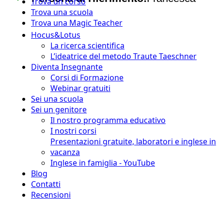
Trova un corso
Trova una scuola
Trova una Magic Teacher
Hocus&Lotus
La ricerca scientifica
L’ideatrice del metodo Traute Taeschner
Diventa Insegnante
Corsi di Formazione
Webinar gratuiti
Sei una scuola
Sei un genitore
Il nostro programma educativo
I nostri corsi
Presentazioni gratuite, laboratori e inglese in
vacanza
Inglese in famiglia - YouTube
Blog
Contatti
Recensioni