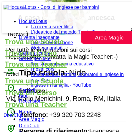
A casa di Chiara e Francesca
Hocus&Lotus
La ricerca scientifica
L’ideatrice del metodo Traute Taeschner
TROVACI
Area Magic
Diventa Insegnante
Trova una Scuola
Corsi di Formazione
Webinar gratuiti
Per tutte le informazioni sui corsi
Trova un Corso
Sei una scuola
Hocus&Lotus, contatta la Magic Teacher:-)
Sei un genitore
Trova una Teacher
Il nostro programma educativo
people_outline
I nostri corsi
Tipo scuola:
Nido
Trovaci
Presentazioni gratuite, laboratori e inglese in
Trova una Scuola
vacanza
Inglese in famiglia - YouTube
place
Indirizzo:
Contatti
Trova un Corso
Blog
Via Mario Menichini, 9, Roma, RM, Italia
Recensioni
Trova una Teacher
watch_later
Home
Telefono:
+39 320 703 2248
DinoClub
Area Magic
DinoClub
person_pin_circle
Persona di riferimento:
Francesca