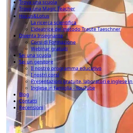
Trova una scuola
Trova una Magic Teacher
Hocus&Lotus
La ricerca scientifica
L’ideatrice del metodo Traute Taeschner
Diventa Insegnante
Corsi di Formazione
Webinar gratuiti
Sei una scuola
Sei un genitore
Il nostro programma educativo
I nostri corsi
Presentazioni gratuite, laboratori e inglese i
Inglese in famiglia - YouTube
Blog
Contatti
Recensioni