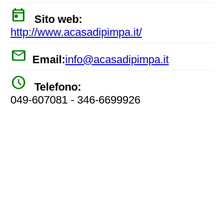
today
Sito web:
http://www.acasadipimpa.it/
mail
Email:
info@acasadipimpa.it
watch_later
Telefono:
049-607081 - 346-6699926