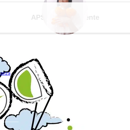
APS EduLentaMente
acanza