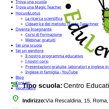
Trova una scuola
Trova una Magic Teacher
Hocus&Lotus
La ricerca scientifica
L’ideatrice del metodo Traute Taeschner
Diventa Insegnante
Corsi di Formazione
Webinar gratuiti
Sei una scuola
Sei un genitore
Il nostro programma educativo
I nostri corsi
Presentazioni gratuite, laboratori e inglese i
Inglese in famiglia - YouTube
Blog
Contatti
people_outline
Tipo scuola:
Centro Educat
Recensioni
place
Indirizzo:
Via Rescaldina, 15, Roma, 