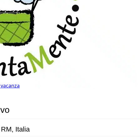
n vacanza
ivo
RM, Italia