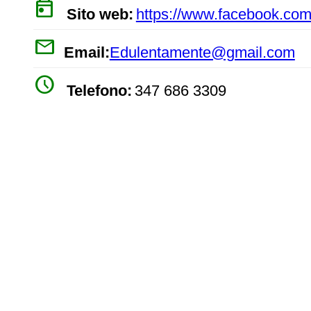
today
Sito web:
https://www.facebook.co
mail
Email:
Edulentamente@gmail.com
watch_later
Telefono:
347 686 3309