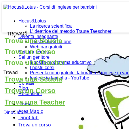
Hocus&Lotus
La ricerca scientifica
L’ideatrice del metodo Traute Taeschner
TROVACI
Diventa Insegnante
Trova una Scuola
Corsi di Formazione
Webinar gratuiti
Trova un Corso
Sei una scuola
Sei un genitore
Trova una Teacher
Il nostro programma educativo
I nostri corsi
Trovaci
Presentazioni gratuite, laboratori e inglese in v
Trova una Scuola
Inglese in famiglia - YouTube
Contatti
Blog
Trova un Corso
Recensioni
Trova una Teacher
Home
Area Magic
DinoClub
DinoClub
Trova un corso