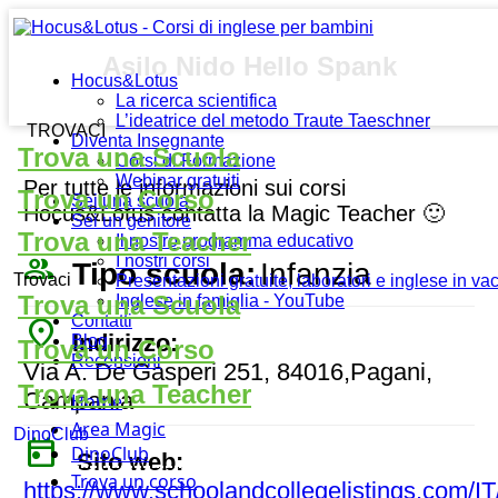
Asilo Nido Hello Spank
Hocus&Lotus
La ricerca scientifica
L’ideatrice del metodo Traute Taeschner
TROVACI
Diventa Insegnante
Trova una Scuola
Corsi di Formazione
Webinar gratuiti
Per tutte le informazioni sui corsi
Trova un Corso
Sei una scuola
Hocus&Lotus contatta la Magic Teacher 🙂
Sei un genitore
Trova una Teacher
Il nostro programma educativo
people_outline
I nostri corsi
Tipo scuola:
Infanzia
Trovaci
Presentazioni gratuite, laboratori e inglese in v
Trova una Scuola
Inglese in famiglia - YouTube
Contatti
place
Indirizzo:
Blog
Trova un Corso
Recensioni
Via A. De Gasperi 251, 84016,Pagani,
Trova una Teacher
Campania
Home
Area Magic
DinoClub
today
DinoClub
Sito web:
Trova un corso
https://www.schoolandcollegelistings.com/