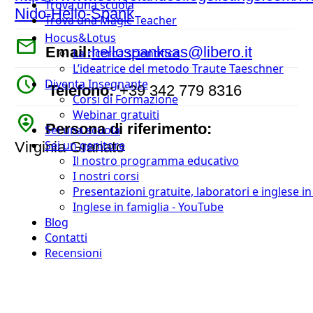
Trova una scuola
Nido-Hello-Spank
Trova una Magic Teacher
Hocus&Lotus
mail
Email:
hellospanksas@libero.it
La ricerca scientifica
L’ideatrice del metodo Traute Taeschner
watch_later
Diventa Insegnante
Telefono:
'+39 342 779 8316
Corsi di Formazione
Webinar gratuiti
person_pin_circle
Persona di riferimento:
Sei una scuola
Sei un genitore
Virginia Granato
Il nostro programma educativo
I nostri corsi
Presentazioni gratuite, laboratori e inglese i
Inglese in famiglia - YouTube
Blog
Contatti
Recensioni