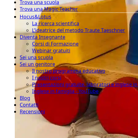
Trova una scuola
Trova una Magic Teacher
Hocus&Lotus
La ricerca scientifica
L’ideatrice del metodo Traute Taeschner
Diventa Insegnante
Corsi di Formazione
Webinar gratuiti
Sei una scuola
Sei un genitore
Il nostro programma educativo
I nostri corsi
Presentazioni gratuite, laboratori e inglese i
Inglese in famiglia - YouTube
Blog
Contatti
Recensioni