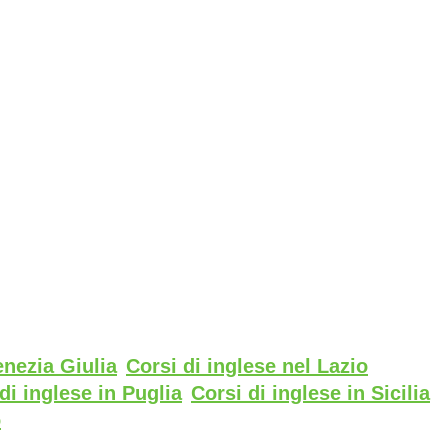
enezia Giulia
Corsi di inglese nel Lazio
di inglese in Puglia
Corsi di inglese in Sicilia
o