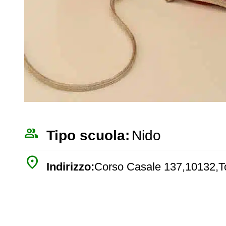
people_outline
Tipo scuola:
Nido
place
Indirizzo:
Corso Casale 137,10132,T