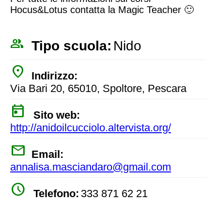
Hocus&Lotus contatta la Magic Teacher 🙂
people_outline
Tipo scuola:
Nido
place
Indirizzo:
Via Bari 20, 65010, Spoltore, Pescara
today
Sito web:
http://anidoilcucciolo.altervista.org/
mail
Email:
annalisa.masciandaro@gmail.com
watch_later
Telefono:
333 871 62 21