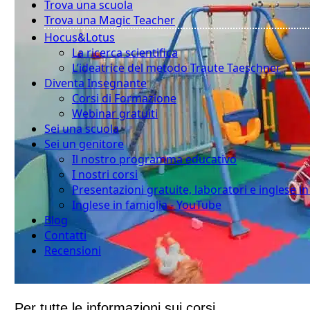
Trova una scuola
Trova una Magic Teacher
Hocus&Lotus
La ricerca scientifica
L’ideatrice del metodo Traute Taeschner
Diventa Insegnante
Corsi di Formazione
Webinar gratuiti
Sei una scuola
Sei un genitore
Il nostro programma educativo
I nostri corsi
Presentazioni gratuite, laboratori e inglese i
Inglese in famiglia - YouTube
Blog
Contatti
Recensioni
Per tutte le informazioni sui corsi