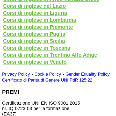
Corsi di inglese nel Lazio
Corsi di inglese in Liguria
Corsi di inglese in Lombardia
Corsi di inglese in Piemonte
Corsi di inglese in Puglia
Corsi di inglese in Sicilia
Corsi di inglese in Toscana
Corsi di inglese in Trentino Alto Adige
Corsi di inglese in Veneto
-
-
Privacy Policy
Cookie Policy
Gender Equality Policy
Certificato di Parità di Genere UNI PdR 125:22
PREMI
Certificazione UNI EN ISO 9001:2015
nr. IQ-0723-03 per la formazione
(EA37)