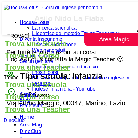
Asilo Nido La Fiaba
Hocus&Lotus
La ricerca scientifica
L’ideatrice del metodo Traute Taeschner
TROVACI
Area Magic
Diventa Insegnante
Trova una Scuola
Corsi di Formazione
Webinar gratuiti
Per tutte le informazioni sui corsi
Trova un Corso
Sei una scuola
Hocus&Lotus contatta la Magic Teacher 🙂
Sei un genitore
Trova una Teacher
Il nostro programma educativo
people_outline
I nostri corsi
Tipo scuola:
Infanzia
Trovaci
Presentazioni gratuite, laboratori e inglese in
Trova una Scuola
vacanza
Inglese in famiglia - YouTube
place
Indirizzo:
Contatti
Trova un Corso
Blog
Via Primo Maggio, 00047, Marino, Lazio
Recensioni
Trova una Teacher
Home
DinoClub
Area Magic
DinoClub