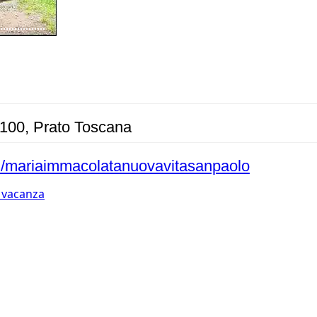
9100, Prato Toscana
m/mariaimmacolatanuovavitasanpaolo
n vacanza