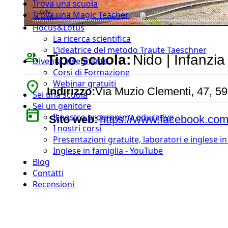
Trova una scuola
Trova una Magic Teacher
Hocus&Lotus
La ricerca scientifica
L’ideatrice del metodo Traute Taeschner
people_outline
Tipo scuola:
Nido | Infanzia
Diventa Insegnante
Corsi di Formazione
place
Webinar gratuiti
Indirizzo:
Via Muzio Clementi, 47, 5
Sei una scuola
Sei un genitore
today
Il nostro programma educativo
Sito web:
https://www.facebook.co
I nostri corsi
Presentazioni gratuite, laboratori e inglese i
Inglese in famiglia - YouTube
Blog
Contatti
Recensioni