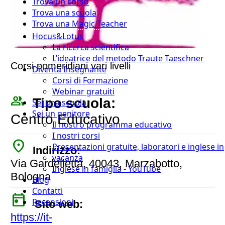
Trova un corso
Trova una scuola
Trova una Magic Teacher
Hocus&Lotus
La ricerca scientifica
L’ideatrice del metodo Traute Taeschner
Corsi pomeridiani vari livelli
Diventa Insegnante
Corsi di Formazione
Webinar gratuiti
people_outline
Tipo scuola:
Sei una scuola
Sei un genitore
Centro Educativo
Il nostro programma educativo
I nostri corsi
place
Presentazioni gratuite, laboratori e inglese in
Indirizzo:
vacanza
Via Gardelletta, 40043, Marzabotto,
Inglese in famiglia - YouTube
Bologna
Blog
Contatti
today
Recensioni
Sito web:
https://it-