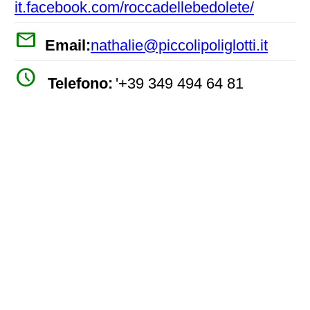
it.facebook.com/roccadellebedolete/
mail
Email:
nathalie@piccolipoliglotti.it
watch_later
Telefono:
'+39 349 494 64 81