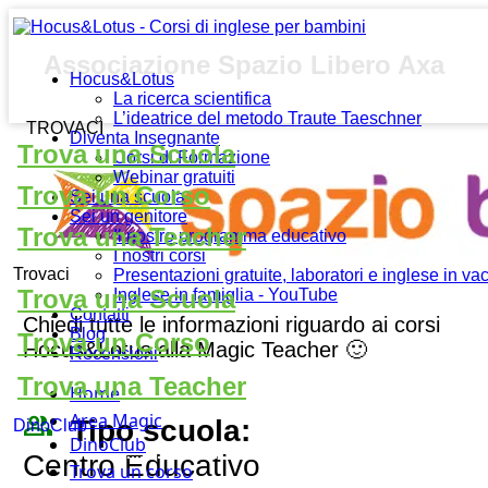
Associazione Spazio Libero Axa
Hocus&Lotus
La ricerca scientifica
L’ideatrice del metodo Traute Taeschner
TROVACI
Diventa Insegnante
Trova una Scuola
Corsi di Formazione
Webinar gratuiti
Trova un Corso
Sei una scuola
Sei un genitore
Trova una Teacher
Il nostro programma educativo
I nostri corsi
Trovaci
Presentazioni gratuite, laboratori e inglese in v
Trova una Scuola
Inglese in famiglia - YouTube
Contatti
Chiedi tutte le informazioni riguardo ai corsi
Blog
Trova un Corso
Hocus&Lotus alla Magic Teacher 🙂
Recensioni
Trova una Teacher
Home
people_outline
Area Magic
Tipo scuola:
DinoClub
DinoClub
Centro Educativo
Trova un corso