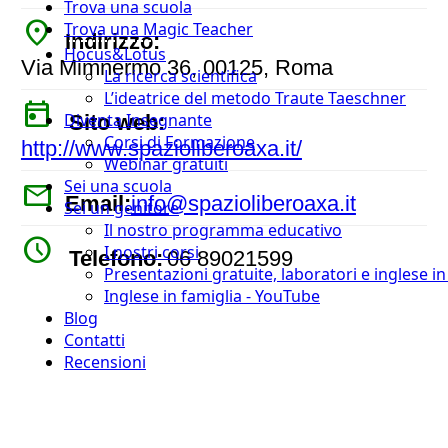
Trova una scuola
place
Trova una Magic Teacher
Indirizzo:
Hocus&Lotus
Via Mimnermo 36, 00125, Roma
La ricerca scientifica
L’ideatrice del metodo Traute Taeschner
today
Diventa Insegnante
Sito web:
Corsi di Formazione
http://www.spazioliberoaxa.it/
Webinar gratuiti
Sei una scuola
mail
Email:
info@spazioliberoaxa.it
Sei un genitore
Il nostro programma educativo
watch_later
I nostri corsi
Telefono:
06 89021599
Presentazioni gratuite, laboratori e inglese i
Inglese in famiglia - YouTube
Blog
Contatti
Recensioni