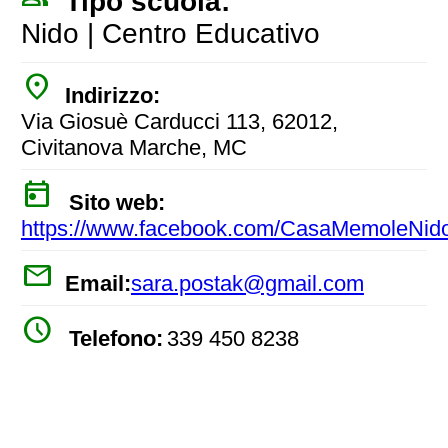
Tipo scuola:
Nido | Centro Educativo
place
Indirizzo:
Via Giosuè Carducci 113, 62012,
Civitanova Marche, MC
today
Sito web:
https://www.facebook.com/CasaMemoleNido
mail
Email:
sara.postak@gmail.com
watch_later
Telefono:
339 450 8238