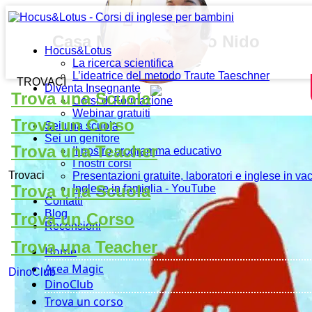
Casa Memole – Asilo Nido
Hocus&Lotus
Domiciliare
La ricerca scientifica
L’ideatrice del metodo Traute Taeschner
TROVACI
Diventa Insegnante
Trova una Scuola
Corsi di Formazione
Webinar gratuiti
Trova un Corso
Sei una scuola
Sei un genitore
Trova una Teacher
Il nostro programma educativo
I nostri corsi
Trovaci
Presentazioni gratuite, laboratori e inglese in v
Trova una Scuola
Inglese in famiglia - YouTube
Contatti
Blog
Trova un Corso
Recensioni
Trova una Teacher
Home
Area Magic
DinoClub
DinoClub
Trova un corso