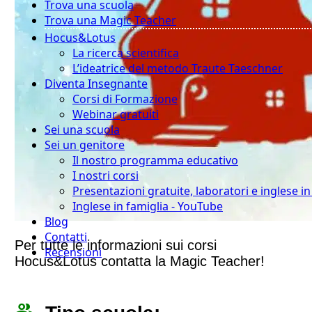
Trova una scuola
Trova una Magic Teacher
Hocus&Lotus
La ricerca scientifica
L’ideatrice del metodo Traute Taeschner
Diventa Insegnante
Corsi di Formazione
Webinar gratuiti
Sei una scuola
Sei un genitore
Il nostro programma educativo
I nostri corsi
Presentazioni gratuite, laboratori e inglese i
Inglese in famiglia - YouTube
Blog
Contatti
Per tutte le informazioni sui corsi
Recensioni
Hocus&Lotus contatta la Magic Teacher!
people_outline