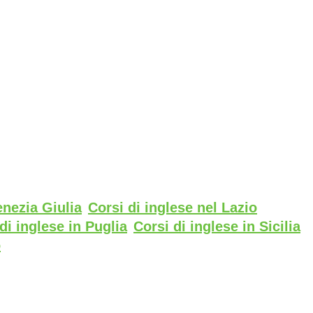
enezia Giulia
Corsi di inglese nel Lazio
di inglese in Puglia
Corsi di inglese in Sicilia
o