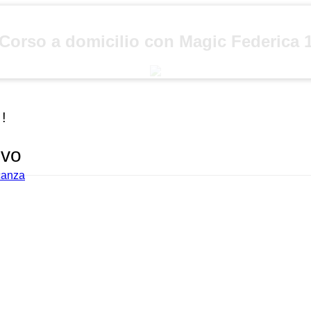
Corso a domicilio con Magic Federica 
 !
ivo
acanza