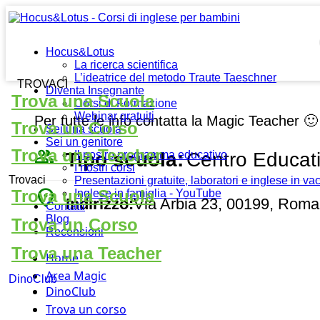
Hocus&Lotus
La ricerca scientifica
L’ideatrice del metodo Traute Taeschner
TROVACI
Diventa Insegnante
Trova una Scuola
Corsi di Formazione
Webinar gratuiti
Per tutte le info contatta la Magic Teacher 🙂
Trova un Corso
Sei una scuola
Sei un genitore
people_outline
Trova una Teacher
Tipo scuola:
Centro Educat
Il nostro programma educativo
I nostri corsi
Trovaci
Presentazioni gratuite, laboratori e inglese in v
place
Trova una Scuola
Inglese in famiglia - YouTube
Indirizzo:
Via Arbia 23, 00199, Roma
Contatti
Blog
Trova un Corso
Recensioni
Trova una Teacher
Home
Area Magic
DinoClub
DinoClub
Trova un corso