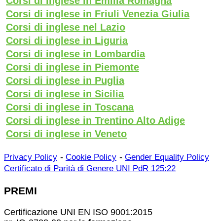
Corsi di inglese in Emilia Romagna
Corsi di inglese in Friuli Venezia Giulia
Corsi di inglese nel Lazio
Corsi di inglese in Liguria
Corsi di inglese in Lombardia
Corsi di inglese in Piemonte
Corsi di inglese in Puglia
Corsi di inglese in Sicilia
Corsi di inglese in Toscana
Corsi di inglese in Trentino Alto Adige
Corsi di inglese in Veneto
-
-
Privacy Policy
Cookie Policy
Gender Equality Policy
Certificato di Parità di Genere UNI PdR 125:22
PREMI
Certificazione UNI EN ISO 9001:2015