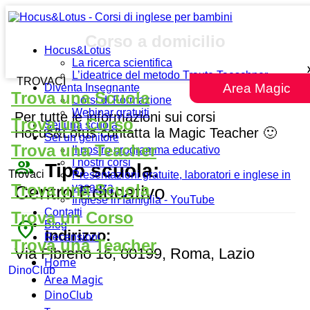
Corso a domicilio
Hocus&Lotus
La ricerca scientifica
L’ideatrice del metodo Traute Taeschner
TROVACI
Area Magic
Diventa Insegnante
Trova una Scuola
Corsi di Formazione
Webinar gratuiti
Per tutte le informazioni sui corsi
Trova un Corso
Sei una scuola
Hocus&Lotus contatta la Magic Teacher 🙂
Sei un genitore
Trova una Teacher
Il nostro programma educativo
people_outline
I nostri corsi
Tipo scuola:
Trovaci
Presentazioni gratuite, laboratori e inglese in
Trova una Scuola
vacanza
Centro Educativo
Inglese in famiglia - YouTube
Contatti
Trova un Corso
place
Blog
Indirizzo:
Recensioni
Trova una Teacher
Via Fibreno 16, 00199, Roma, Lazio
Home
DinoClub
Area Magic
DinoClub