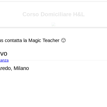
Corso Domiciliare H&L
us contatta la Magic Teacher 🙂
ivo
acanza
aredo, Milano