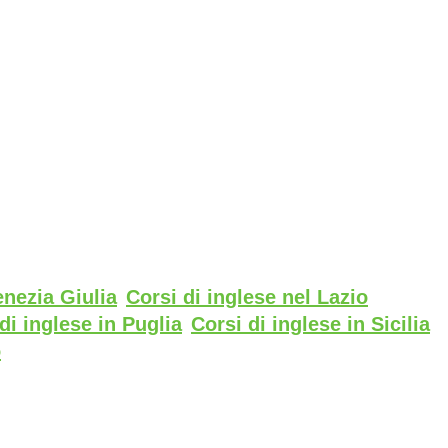
enezia Giulia
Corsi di inglese nel Lazio
di inglese in Puglia
Corsi di inglese in Sicilia
o