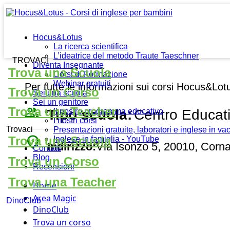
Hocus&Lotus
La ricerca scientifica
L’ideatrice del metodo Traute Taeschner
TROVACI
Diventa Insegnante
Trova una Scuola
Corsi di Formazione
Webinar gratuiti
Per tutte le informazioni sui corsi Hocus&Lot
Trova un Corso
Sei una scuola
Sei un genitore
people_outline
Trova una Teacher
Tipo scuola:
Centro Educat
Il nostro programma educativo
I nostri corsi
Trovaci
Presentazioni gratuite, laboratori e inglese in v
place
Trova una Scuola
Inglese in famiglia - YouTube
Indirizzo:
Via Isonzo 5, 20010, Corn
Contatti
Blog
Trova un Corso
Recensioni
Trova una Teacher
Home
Area Magic
DinoClub
DinoClub
Trova un corso