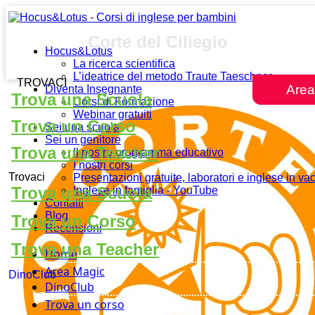
Corte del Ciliegio
Hocus&Lotus
La ricerca scientifica
L’ideatrice del metodo Traute Taeschner
TROVACI
Area
Diventa Insegnante
Trova una Scuola
Corsi di Formazione
Webinar gratuiti
Trova un Corso
Sei una scuola
Sei un genitore
Trova una Teacher
Il nostro programma educativo
I nostri corsi
Trovaci
Presentazioni gratuite, laboratori e inglese in v
Trova una Scuola
Inglese in famiglia - YouTube
Contatti
Blog
Trova un Corso
Recensioni
Trova una Teacher
Home
Area Magic
DinoClub
DinoClub
Trova un corso