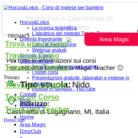
Domicilio a Cassinetta di
Hocus&Lotus
Lugagnano
La ricerca scientifica
L’ideatrice del metodo Traute Taeschner
TROVACI
Area Magic
Diventa Insegnante
Trova una Scuola
Corsi di Formazione
Webinar gratuiti
Trova un Corso
Sei una scuola
Per tutte le informazioni sui corsi
Sei un genitore
Trova una Teacher
Il nostro programma educativo
Hocus&Lotus contatta la Magic Teacher 🙂
I nostri corsi
Trovaci
Presentazioni gratuite, laboratori e inglese in
people_outline
Tipo scuola:
Nido
Trova una Scuola
vacanza
Inglese in famiglia - YouTube
Contatti
Trova un Corso
place
Blog
Indirizzo:
Recensioni
Trova una Teacher
Cassinetta di Lugagnano, MI, Italia
Home
DinoClub
Area Magic
DinoClub