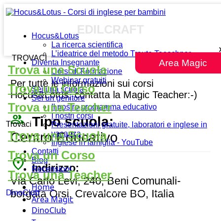
EDILCRAFT
Hocus&Lotus
La ricerca scientifica
L’ideatrice del metodo Traute Taeschner
TROVACI
Area Magic
Diventa Insegnante
Trova una Scuola
Corsi di Formazione
Webinar gratuiti
Per tutte le informazioni sui corsi
Trova un Corso
Sei una scuola
Hocus&Lotus, contatta la Magic Teacher:-)
Sei un genitore
Trova una Teacher
Il nostro programma educativo
people_outline
I nostri corsi
Tipo scuola:
Trovaci
Presentazioni gratuite, laboratori e inglese in
Trova una Scuola
vacanza
Centro Educativo
Inglese in famiglia - YouTube
Contatti
Trova un Corso
place
Blog
Indirizzo:
Recensioni
Trova una Teacher
Via Carlo Levi, 240, Beni Comunali-
Home
borgata Orsi, Crevalcore BO, Italia
DinoClub
Area Magic
DinoClub