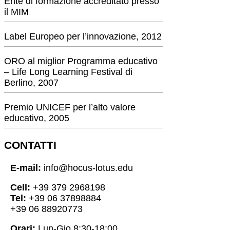
Ente di formazione accreditato presso
il MIM
Label Europeo per l’innovazione, 2012
ORO al miglior Programma educativo
– Life Long Learning Festival di
Berlino, 2007
Premio UNICEF per l’alto valore
educativo, 2005
CONTATTI
E-mail:
info@hocus-lotus.edu
Cell:
+39 379 2968198
Tel:
+39 06 37898884
+39 06 88920773
Orari:
Lun-Gio 8:30-18:00,