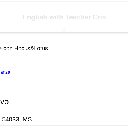
English with Teacher Cris
ese con Hocus&Lotus.
acanza
ivo
, 54033, MS