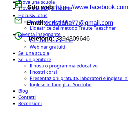
Trova una scuola
today
Sito web:
https://www.facebook.com
Trova una Magic Teacher
Hocus&Lotus
mail
La ricerca scientifica
Email:
dcristiana77@gmail.com
L’ideatrice del metodo Traute Taeschner
watch_later
Diventa Insegnante
Telefono:
3394309646
Corsi di Formazione
Webinar gratuiti
Sei una scuola
Sei un genitore
Il nostro programma educativo
I nostri corsi
Presentazioni gratuite, laboratori e inglese i
Inglese in famiglia - YouTube
Blog
Contatti
Recensioni