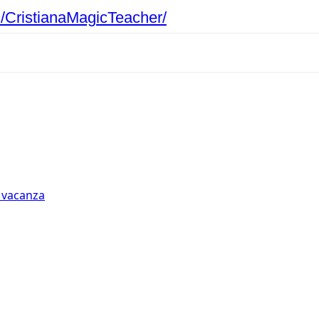
/CristianaMagicTeacher/
n vacanza