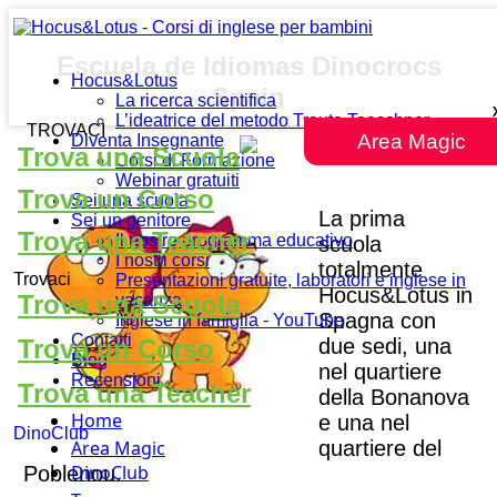
Escuela de Idiomas Dinocrocs
Hocus&Lotus
Spain
La ricerca scientifica
L’ideatrice del metodo Traute Taeschner
TROVACI
Area Magic
Diventa Insegnante
Trova una Scuola
Corsi di Formazione
Webinar gratuiti
Trova un Corso
Sei una scuola
La prima
Sei un genitore
Trova una Teacher
Il nostro programma educativo
scuola
I nostri corsi
totalmente
Trovaci
Presentazioni gratuite, laboratori e inglese in
Hocus&Lotus in
Trova una Scuola
vacanza
Spagna con
Inglese in famiglia - YouTube
Contatti
due sedi, una
Trova un Corso
Blog
nel quartiere
Recensioni
Trova una Teacher
della Bonanova
Home
e una nel
DinoClub
quartiere del
Area Magic
DinoClub
Poblenou.