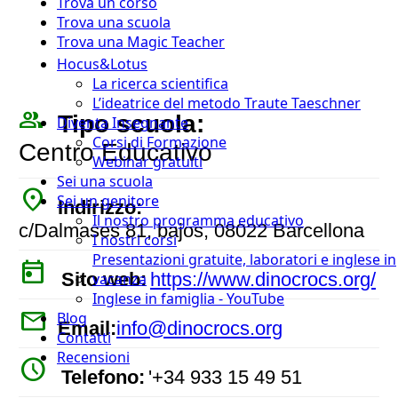
Trova un corso
Trova una scuola
Trova una Magic Teacher
Hocus&Lotus
La ricerca scientifica
L’ideatrice del metodo Traute Taeschner
people_outline
Tipo scuola:
Diventa Insegnante
Corsi di Formazione
Centro Educativo
Webinar gratuiti
Sei una scuola
place
Sei un genitore
Indirizzo:
Il nostro programma educativo
c/Dalmases 81, bajos, 08022 Barcellona
I nostri corsi
Presentazioni gratuite, laboratori e inglese in
today
Sito web:
https://www.dinocrocs.org/
vacanza
Inglese in famiglia - YouTube
mail
Blog
Email:
info@dinocrocs.org
Contatti
Recensioni
watch_later
Telefono:
'+34 933 15 49 51