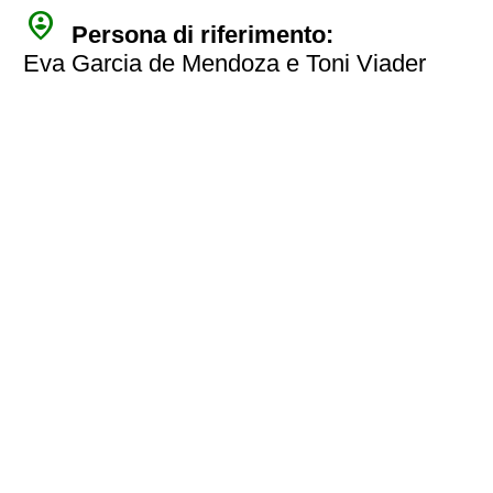
person_pin_circle
Persona di riferimento:
Eva Garcia de Mendoza e Toni Viader