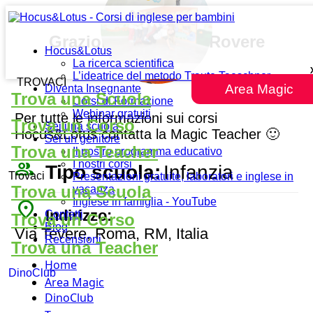
Grazioli Lante della Rovere
Hocus&Lotus
La ricerca scientifica
L’ideatrice del metodo Traute Taeschner
TROVACI
Area Magic
Diventa Insegnante
Trova una Scuola
Corsi di Formazione
Webinar gratuiti
Per tutte le informazioni sui corsi
Trova un Corso
Sei una scuola
Hocus&Lotus contatta la Magic Teacher 🙂
Sei un genitore
Trova una Teacher
Il nostro programma educativo
people_outline
I nostri corsi
Tipo scuola:
Infanzia
Trovaci
Presentazioni gratuite, laboratori e inglese in
Trova una Scuola
vacanza
Inglese in famiglia - YouTube
place
Indirizzo:
Contatti
Trova un Corso
Blog
Via Tevere, Roma, RM, Italia
Recensioni
Trova una Teacher
Home
DinoClub
Area Magic
DinoClub