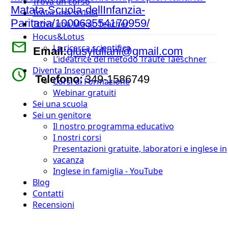
Trova un corso
Matata-Scuola-dellInfanzia-
Trova una scuola
Paritaria/100063554170959/
Trova una Magic Teacher
Hocus&Lotus
mail
La ricerca scientifica
Email:
giusyiuliani@gmail.com
L’ideatrice del metodo Traute Taeschner
Diventa Insegnante
watch_later
Telefono:
349-1586749
Corsi di Formazione
Webinar gratuiti
Sei una scuola
Sei un genitore
Il nostro programma educativo
I nostri corsi
Presentazioni gratuite, laboratori e inglese in
vacanza
Inglese in famiglia - YouTube
Blog
Contatti
Recensioni