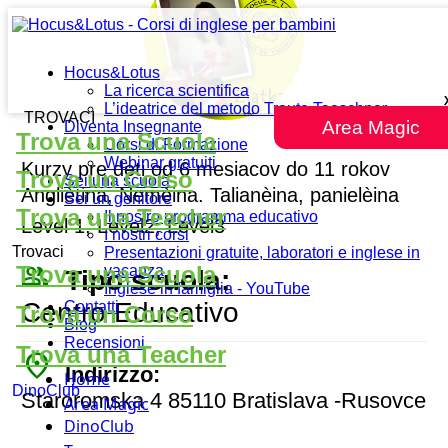
Havava
Hocus&Lotus
La ricerca scientifica
L’ideatrice del metodo Traute Taeschner
TROVACI
Area Magic
Diventa Insegnante
Trova una Scuola
Corsi di Formazione
Webinar gratuiti
Kurzy pre deti od 6 mesiacov do 11 rokov
Trova un Corso
Sei una scuola
Angliètina, Nemèina. Talianèina, panielèina
Sei un genitore
Trova una Teacher
Il nostro programma educativo
Level 1, Level2, Level3
I nostri corsi
Trovaci
Presentazioni gratuite, laboratori e inglese in
people_outline
Trova una Scuola
vacanza
Tipo scuola:
Inglese in famiglia - YouTube
Centro Educativo
Contatti
Trova un Corso
Blog
Recensioni
Trova una Teacher
place
Indirizzo:
Home
DinoClub
Staroromska 4 85110 Bratislava -Rusovce
Area Magic
DinoClub