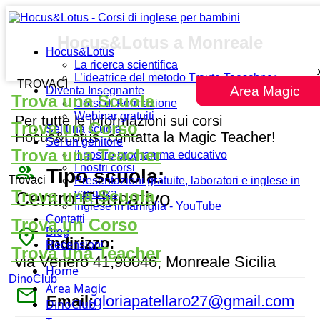
Hocus&Lotus a Monreale
Hocus&Lotus
La ricerca scientifica
L’ideatrice del metodo Traute Taeschner
TROVACI
Area Magic
Diventa Insegnante
Trova una Scuola
Corsi di Formazione
Webinar gratuiti
Per tutte le informazioni sui corsi
Trova un Corso
Sei una scuola
Hocus&Lotus, contatta la Magic Teacher!
Sei un genitore
Trova una Teacher
Il nostro programma educativo
people_outline
I nostri corsi
Tipo scuola:
Trovaci
Presentazioni gratuite, laboratori e inglese in
Trova una Scuola
vacanza
Centro Educativo
Inglese in famiglia - YouTube
Contatti
Trova un Corso
place
Blog
Indirizzo:
Recensioni
Trova una Teacher
via Venero 41,90046, Monreale Sicilia
Home
DinoClub
Area Magic
mail
Email:
gloriapatellaro27@gmail.com
DinoClub