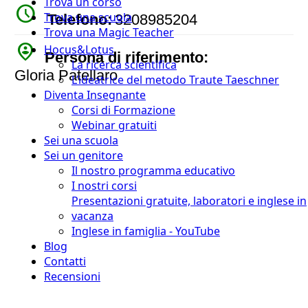
Trova un corso
watch_later
Trova una scuola
Telefono:
3208985204
Trova una Magic Teacher
person_pin_circle
Hocus&Lotus
Persona di riferimento:
La ricerca scientifica
Gloria Patellaro
L’ideatrice del metodo Traute Taeschner
Diventa Insegnante
Corsi di Formazione
Webinar gratuiti
Sei una scuola
Sei un genitore
Il nostro programma educativo
I nostri corsi
Presentazioni gratuite, laboratori e inglese in
vacanza
Inglese in famiglia - YouTube
Blog
Contatti
Recensioni