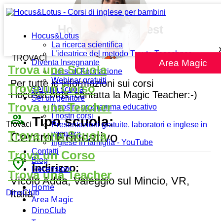
Hocus&Lotus Nest
Hocus&Lotus
La ricerca scientifica
L’ideatrice del metodo Traute Taeschner
TROVACI
Area Magic
Diventa Insegnante
Trova una Scuola
Corsi di Formazione
Webinar gratuiti
Per tutte le informazioni sui corsi
Trova un Corso
Sei una scuola
Hocus&Lotus, contatta la Magic Teacher:-)
Sei un genitore
Trova una Teacher
Il nostro programma educativo
people_outline
I nostri corsi
Tipo scuola:
Trovaci
Presentazioni gratuite, laboratori e inglese in
Trova una Scuola
vacanza
Centro Educativo
Inglese in famiglia - YouTube
Contatti
Trova un Corso
place
Blog
Indirizzo:
Recensioni
Trova una Teacher
Vicolo Adda, Valeggio sul Mincio, VR,
Home
Italia
DinoClub
Area Magic
DinoClub