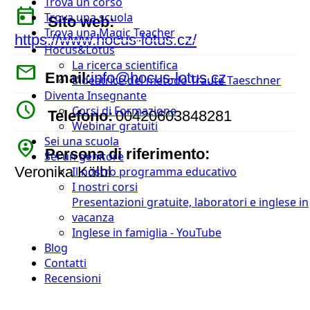
Trova un corso
today
Trova una scuola
Sito web:
Trova una Magic Teacher
https://www.hocus-lotus.cz/
Hocus&Lotus
La ricerca scientifica
mail
Email:
info@hocus-lotus.cz
L’ideatrice del metodo Traute Taeschner
Diventa Insegnante
watch_later
Corsi di Formazione
Telefono:
00420603848281
Webinar gratuiti
Sei una scuola
person_pin_circle
Persona di riferimento:
Sei un genitore
Veronika Kölbl
Il nostro programma educativo
I nostri corsi
Presentazioni gratuite, laboratori e inglese in
vacanza
Inglese in famiglia - YouTube
Blog
Contatti
Recensioni