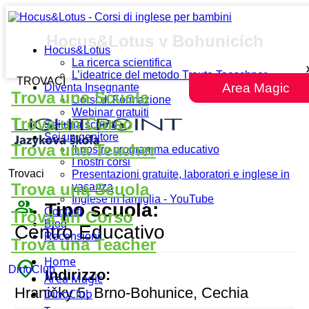
Hocus&Lotus v Bohunicích
Hocus&Lotus
La ricerca scientifica
L’ideatrice del metodo Traute Taeschner
TROVACI
Area Magic
Diventa Insegnante
Trova una Scuola
Corsi di Formazione
Webinar gratuiti
Trova un Corso
Sei una scuola
Sei un genitore
Trova una Teacher
Il nostro programma educativo
I nostri corsi
Trovaci
Presentazioni gratuite, laboratori e inglese in
Trova una Scuola
vacanza
Inglese in famiglia - YouTube
people_outline
Tipo scuola:
Contatti
Trova un Corso
Blog
Centro Educativo
Recensioni
Trova una Teacher
Home
place
DinoClub
Indirizzo:
Area Magic
Hraničky 5, Brno-Bohunice, Cechia
DinoClub