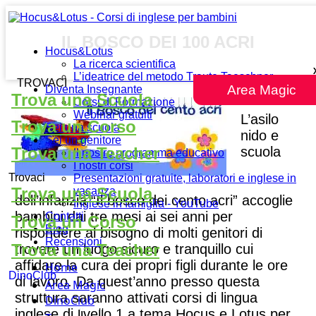
IL BOSCO DEI 100 ACRI
Hocus&Lotus
La ricerca scientifica
L’ideatrice del metodo Traute Taeschner
TROVACI
Area Magic
Diventa Insegnante
Trova una Scuola
Corsi di Formazione
Webinar gratuiti
L’asilo
Trova un Corso
Sei una scuola
nido e
Sei un genitore
scuola
Trova una Teacher
Il nostro programma educativo
I nostri corsi
Trovaci
Presentazioni gratuite, laboratori e inglese in
Trova una Scuola
vacanza
dell’infanzia “Il bosco dei cento acri” accoglie
Inglese in famiglia - YouTube
bambini dai tre mesi ai sei anni per
Contatti
Trova un Corso
Blog
rispondere al bisogno di molti genitori di
Recensioni
Trova una Teacher
trovare un luogo sicuro e tranquillo cui
affidare la cura dei propri figli durante le ore
Home
DinoClub
di lavoro. Da quest’anno presso questa
Area Magic
struttura saranno attivati corsi di lingua
DinoClub
inglese di livello 1 a tema Hocus e Lotus per