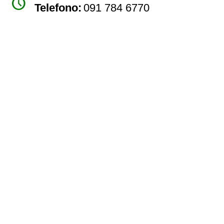
watch_later
Telefono:
091 784 6770