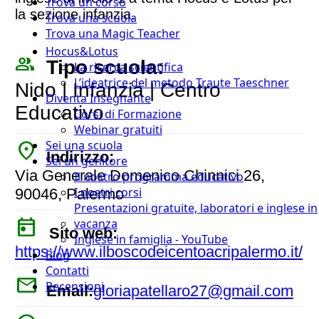
Trova un corso
la sezione infanzia.
Trova una scuola
Trova una Magic Teacher
Hocus&Lotus
people_outline
Tipo scuola:
La ricerca scientifica
L’ideatrice del metodo Traute Taeschner
Nido | Infanzia | Centro
Diventa Insegnante
Educativo
Corsi di Formazione
Webinar gratuiti
place
Sei una scuola
Indirizzo:
Sei un genitore
Via Generale Domenico Chinnici 26,
Il nostro programma educativo
I nostri corsi
90046, Palermo
Presentazioni gratuite, laboratori e inglese in
today
vacanza
Sito web:
Inglese in famiglia - YouTube
https://www.ilboscodeicentoacripalermo.it/
Blog
Contatti
mail
Recensioni
Email:
gloriapatellaro27@gmail.com