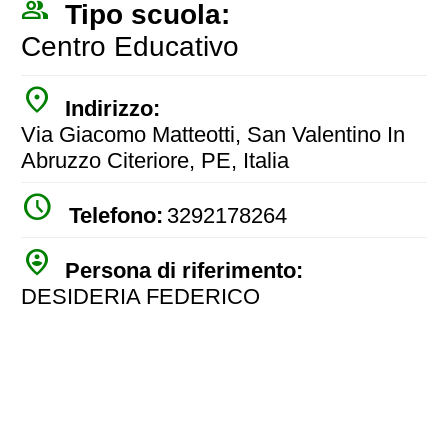
people_outline
Tipo scuola:
Centro Educativo
place
Indirizzo:
Via Giacomo Matteotti, San Valentino In
Abruzzo Citeriore, PE, Italia
watch_later
Telefono:
3292178264
person_pin_circle
Persona di riferimento:
DESIDERIA FEDERICO