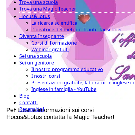
Trova una scuola
Trova una Magic Teacher
Hocus&Lotus
La ricerca scientifica
L’ideatrice del metodo Traute Taeschner
Diventa Insegnante
Corsi di Formazione
Webinar gratuiti
Sei una scuola
Sei un genitore
Il nostro programma educativo
I nostri corsi
Presentazioni gratuite, laboratori e inglese i
Inglese in famiglia - YouTube
Blog
Contatti
Recensioni
Per tutte le informazioni sui corsi
Hocus&Lotus contatta la Magic Teacher!