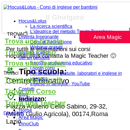
Il Ghirigoro
Hocus&Lotus
La ricerca scientifica
L’ideatrice del metodo Traute Taeschner
TROVACI
Area Magic
Diventa Insegnante
Trova una Scuola
Corsi di Formazione
Webinar gratuiti
Per tutte le informazioni sui corsi
Trova un Corso
Sei una scuola
Hocus&Lotus contatta la Magic Teacher 🙂
Sei un genitore
Trova una Teacher
Il nostro programma educativo
people_outline
I nostri corsi
Tipo scuola:
Trovaci
Presentazioni gratuite, laboratori e inglese in
Trova una Scuola
vacanza
Centro Educativo
Inglese in famiglia - YouTube
Contatti
Trova un Corso
place
Blog
Indirizzo:
Recensioni
Trova una Teacher
Piazza Aruleno Celio Sabino, 29-32,
Home
(Metro Giulio Agricola), 00174,Roma
DinoClub
Area Magic
Lazio
DinoClub