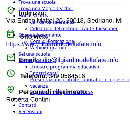
Trova una scuola
place
Trova una Magic Teacher
Indirizzo:
Hocus&Lotus
Via Enrico Mattei 20, 20018, Sedriano, MI
La ricerca scientifica
L’ideatrice del metodo Traute Taeschner
today
Diventa Insegnante
Sito web:
Corsi di Formazione
https://www.ilgiardinodellefate.info
Webinar gratuiti
Sei una scuola
mail
Email:
asilo@ilgiardinodellefate.info
Sei un genitore
Il nostro programma educativo
watch_later
I nostri corsi
Telefono:
349 0584516
Presentazioni gratuite, laboratori e inglese in
vacanza
person_pin_circle
Persona di riferimento:
Inglese in famiglia - YouTube
Blog
Roberta Contini
Contatti
Recensioni