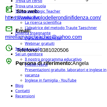
Trova un corso
Trova una scuola
today
Sito web:
Trova una Magic Teacher
https://www.ilvolodellerondinifidenza.com/
Hocus&Lotus
La ricerca scientifica
mail
L’ideatrice del metodo Traute Taeschner
Email:
Diventa Insegnante
mirellamagicteacher@yahoo.com
Corsi di Formazione
Webinar gratuiti
watch_later
Sei una scuola
Telefono:
3381020506
Sei un genitore
person_pin_circle
Il nostro programma educativo
Persona di riferimento:
Angela
I nostri corsi
Presentazioni gratuite, laboratori e inglese in
vacanza
Inglese in famiglia - YouTube
Blog
Contatti
Recensioni