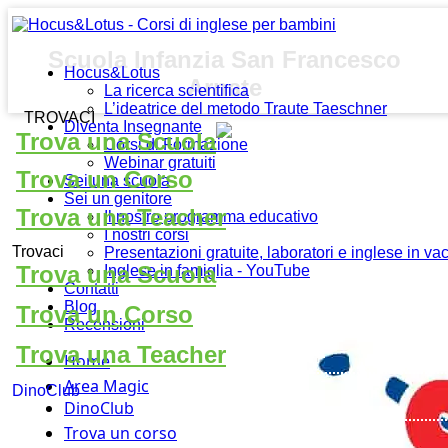
Scuola Infanzia San Francesco
Hocus&Lotus
Arnate
La ricerca scientifica
L’ideatrice del metodo Traute Taeschner
TROVACI
Diventa Insegnante
Trova una Scuola
Corsi di Formazione
Webinar gratuiti
Trova un Corso
Sei una scuola
Sei un genitore
Trova una Teacher
Il nostro programma educativo
I nostri corsi
Trovaci
Presentazioni gratuite, laboratori e inglese in v
Trova una Scuola
Inglese in famiglia - YouTube
Contatti
Blog
Trova un Corso
Recensioni
Trova una Teacher
Home
Area Magic
DinoClub
DinoClub
Trova un corso