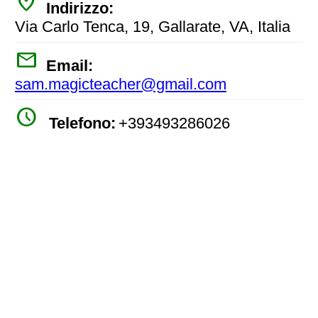
place
Indirizzo:
Via Carlo Tenca, 19, Gallarate, VA, Italia
mail
Email:
sam.magicteacher@gmail.com
watch_later
Telefono:
+393493286026